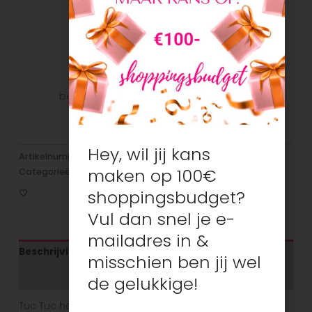
snel mogelijk bij u te krijgen.
Veilig betalen
Veilig betalen met je favoriete
betaalmethode: Bancontact, iDeal, Visa,
Mastercard
Hey, wil jij kans
Artikelnummer:
N/B
maken op 100€
Categorieën:
Meisjes
,
Nieuw
,
T-shirts/tops
shoppingsbudget?
Vul dan snel je e-
mailadres in &
Beschrijving
misschien ben jij wel
Aanvullende informatie
de gelukkige!
Tuc Tuc hecht veel waarde aan comfort van kinderen.