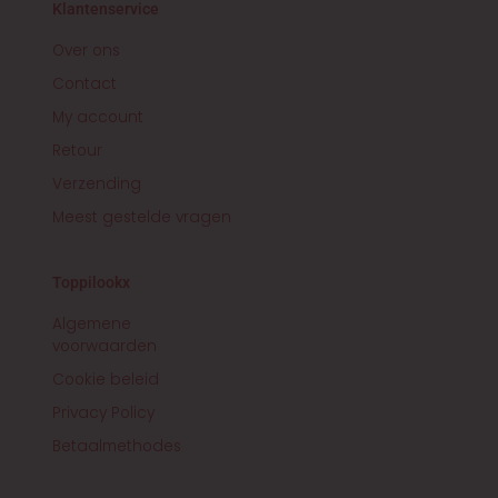
r
o
Klantenservice
a
k
m
-
f
Over ons
Contact
My account
Retour
Verzending
Meest gestelde vragen
Toppilookx
Algemene
voorwaarden
Cookie beleid
Privacy Policy
Betaalmethodes