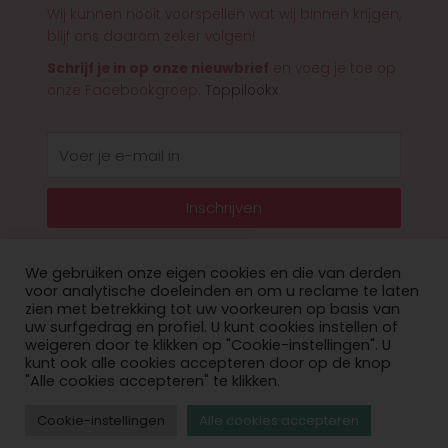
Wij kunnen nooit voorspellen wat wij binnen krijgen,
blijf ons daarom zeker volgen!
Schrijf je in op onze nieuwbrief
en voeg je toe op
onze Facebookgroep:
Toppilookx
E-
mail
Inschrijven
We gebruiken onze eigen cookies en die van derden
voor analytische doeleinden en om u reclame te laten
zien met betrekking tot uw voorkeuren op basis van
© 2026 Toppilookx
uw surfgedrag en profiel. U kunt cookies instellen of
weigeren door te klikken op "Cookie-instellingen". U
Privacy Policy
kunt ook alle cookies accepteren door op de knop
"Alle cookies accepteren" te klikken.
website laten maken door onoweb
Cookie-instellingen
Alle cookies accepteren
BE1009 866 109