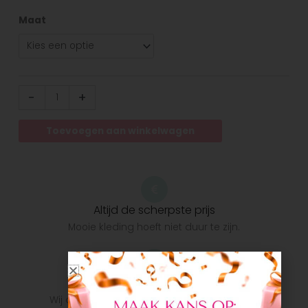
Maat
-
+
Toevoegen aan winkelwagen
Altijd de scherpste prijs
Mooie kleding hoeft niet duur te zijn.
Snelle verzending
Wij doen ons uiterste best om het pakket zo