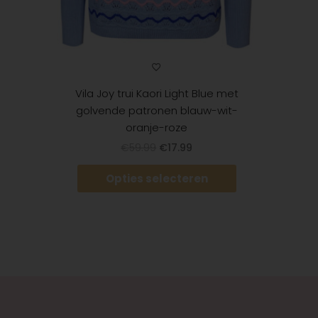
productpagina
Vila Joy trui Kaori Light Blue met
golvende patronen blauw-wit-
oranje-roze
€
59.99
€
17.99
Opties selecteren