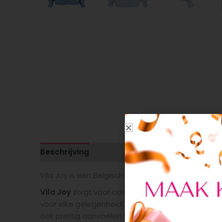
Beschrijving
Aanvullende informatie
Vila Joy is een Belgisch damesmode modemerk dat
Vila Joy
zorgt voor casual mode voor elke dag, en w
voor elke gelegenheid! Vila Joy begrijpt dat comfo
ook prettig aanvoelen wanneer je ze draagt. Ze zij