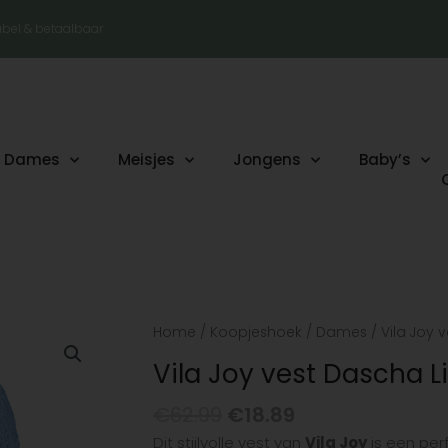
tabel & betaalbaar
Dames
Meisjes
Jongens
Baby’s
Oorspronkelijke
Huidige
Vila
Home
/
Koopjeshoek
/
Dames
/ Vila Joy 
prijs
prijs
Joy
Vila Joy vest Dascha L
was:
is:
vest
€62.99.
€18.89.
Dascha
€
62.99
€
18.89
Light
Dit stijlvolle vest van
Vila Joy
is een per