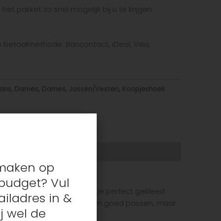
et pakket zo snel mogelijk bij u te krijgen.
te betaalmethode: Bancontact, iDeal, Visa,
ans
,
Dames
,
Dames
,
Jassen/Vesten
,
Koopjeshoek
s maken op
budget? Vul
nde prints. Met Vila Joy ben je perfect gekleed
iladres in &
 hun kledingstukken niet alleen goed passen, maar
j wel de