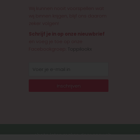
Wij kunnen nooit voorspellen wat
wij binnen krijgen, blijf ons daarom
zeker volgen!
Schrijf je in op onze nieuwbrief
en voeg je toe op onze
Facebookgroep:
Toppilookx
E-
mail
Inschrijven
website laten maken door onoweb