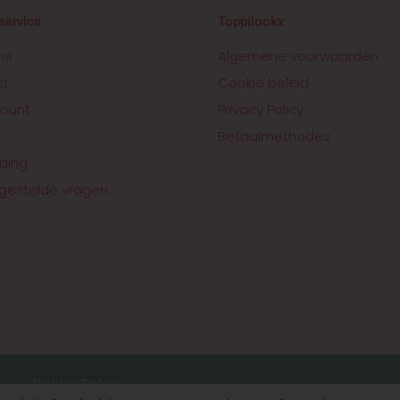
service
Toppilookx
ns
Algemene voorwaarden
ct
Cookie beleid
ount
Privacy Policy
Betaalmethodes
ding
gestelde vragen
Privacy Policy