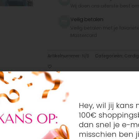
Wij doen ons uiterste best om h
Veilig betalen
Veilig betalen met je favorie
Mastercard
Artikelnummer:
N/B
Categorieën:
Cardig
Hey, wil jij kan
 ‘joy’ in je garderobe brengt!
100€ shoppings
eet elke vrouw te flatteren. De stijl is kleurrijk, met opvalle
dan snel je e-ma
rt net zo belangrijk is als stijl, daarom zorgen ze ervoor dat
misschien ben ji
n er voor iedere vrouw, van maatje 36 tot 44.