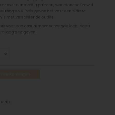
tuur met een luchtig patroon, waardoor het zowel
luiting en V-hals geven het vest een tijdloze
 is met verschillende outfits.
jurk voor een casual maar verzorgde look. Ideaal
tra laagje te geven.
n winkelwagen
e zijn.