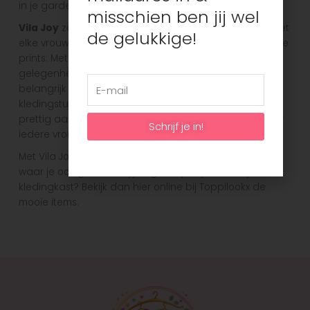
in je garderobe brengt!
misschien ben jij wel
Vila Joy
zorgt voor casual mode voor elke dag, en weet
de gelukkige!
elke vrouw te flatteren. De stijl is kleurrijk, met opvallende
prints. Met Vila Joy ben je perfect gekleed voor elke
gelegenheid! Vila Joy begrijpt dat comfort net zo
belangrijk is als stijl, daarom zorgen ze ervoor dat hun
kledingstukken niet alleen goed passen, maar ook
prettig aanvoelen wanneer je ze draagt. Ze zijn er voor
Schrijf je in!
iedere vrouw, van maatje 36 tot 44.
Met Vila Joy ben jij het middelpunt van de aandacht,
waar je ook gaat. Heb jij nog een plekje over in je
kledingkast? Bekijk dan hier online bij Toppilookx de
mooie items.