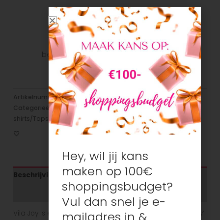
Veilig betalen
Veilig betalen met je favoriete
betaalmethode: Bancontact, iDeal, Visa,
Mastercard
Artikelnummer:
N/B
Categorieën:
Blouses
,
Dames
,
Dames
,
Koopjeshoek
,
T-
shirts/Tops
Hey, wil jij kans
maken op 100€
Beschrijving
shoppingsbudget?
Aanvullende informatie
Vul dan snel je e-
mailadres in &
Vila Joy is een Belgisch damesmode modemerk dat ‘joy’