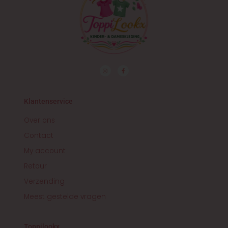
I
F
n
a
s
c
t
e
a
b
g
o
r
o
Klantenservice
a
k
m
-
f
Over ons
Contact
My account
Retour
Verzending
Meest gestelde vragen
Toppilookx