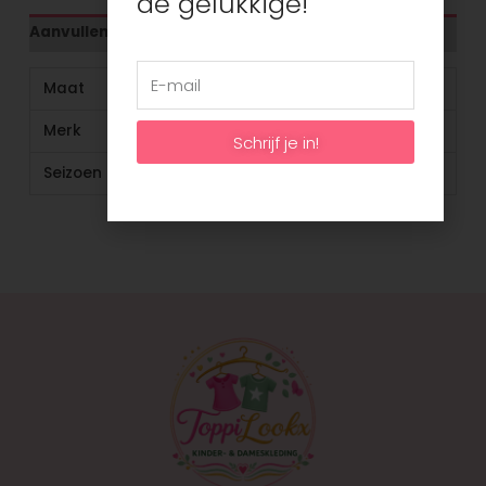
de gelukkige!
Aanvullende informatie
Maat
80
Merk
YOURWISHES
Schrijf je in!
Seizoen
Zomer