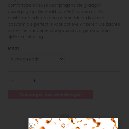
comfortabele keuze voor jongens die graag in
beweging zijn. Gemaakt van 95% katoen en 5%
elastaan, bieden ze een ademende en flexibele
pasvorm die perfect is voor actieve kinderen. De zachte
stof en het moderne streepdessin zorgen voor een
tijdloze uitstraling.
Maat
-
+
Toevoegen aan winkelwagen
Altijd de scherpste prijs