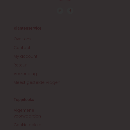
I
F
n
a
s
c
t
e
a
b
g
o
r
o
Klantenservice
a
k
m
-
f
Over ons
Contact
My account
Retour
Verzending
Meest gestelde vragen
Toppilookx
Algemene
voorwaarden
Cookie beleid