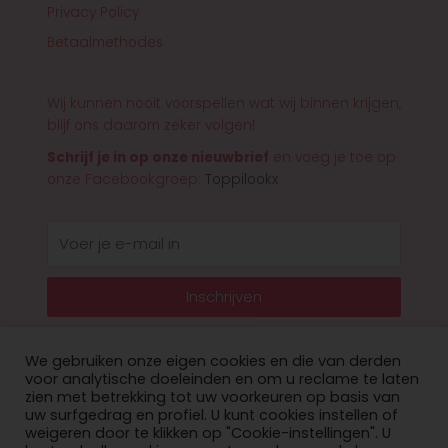
Privacy Policy
Betaalmethodes
Wij kunnen nooit voorspellen wat wij binnen krijgen,
blijf ons daarom zeker volgen!
Schrijf je in op onze nieuwbrief
en voeg je toe op
onze Facebookgroep:
Toppilookx
E-
mail
Inschrijven
We gebruiken onze eigen cookies en die van derden
voor analytische doeleinden en om u reclame te laten
zien met betrekking tot uw voorkeuren op basis van
© 2026 Toppilookx
uw surfgedrag en profiel. U kunt cookies instellen of
weigeren door te klikken op "Cookie-instellingen". U
Privacy Policy