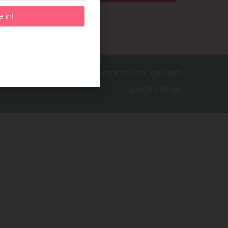
e in!
website laten maken door onoweb
BE1009 866 109