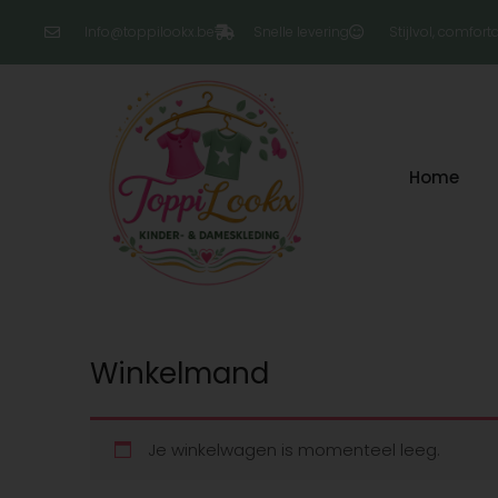
Ga
Info@toppilookx.be
Snelle levering
Stijlvol, comfor
naar
de
inhoud
Home
Winkelmand
Je winkelwagen is momenteel leeg.