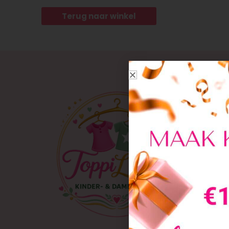
Terug naar winkel
Klanten
Over o
Conta
My acc
Retour
Verzen
Meest 