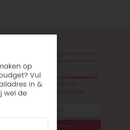
Wij kunnen nooit voorspellen wat
wij binnen krijgen, blijf ons daarom
s maken op
zeker volgen!
budget? Vul
Schrijf je in op onze nieuwbrief
iladres in &
en voeg je toe op onze
Facebookgroep:
Toppilookx
j wel de
E-
mail
Inschrijven