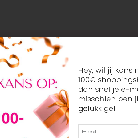
service
Toppilookx
ns
Algemene voorwaarden
Hey, wil jij kan
ct
Cookie beleid
100€ shoppings
ount
Privacy Policy
dan snel je e-ma
Betaalmethodes
misschien ben ji
ding
gelukkige!
gestelde vragen