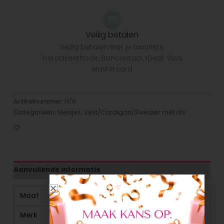
Veilig betalen
Veilig betalen met je favoriete
betaalmethode: Bancontact, iDeal, Visa,
Mastercard
Artikelnummer:
N/B
Categorieën:
Meisjes
,
Vest/Cardigan/Sweater met rits
Aanvullende informatie
Maat
104, 152
Merk
No Way Monday