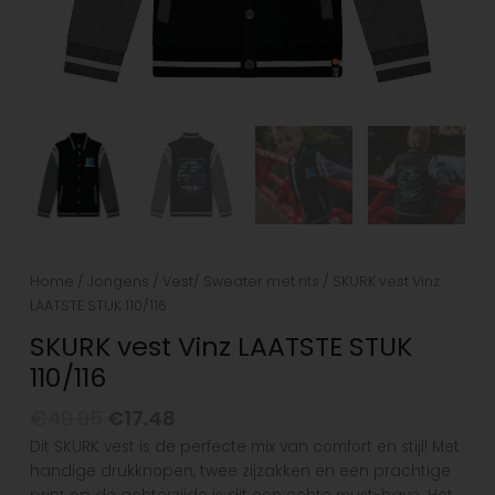
Home
/
Jongens
/
Vest/ Sweater met rits
/ SKURK vest Vinz
LAATSTE STUK 110/116
SKURK vest Vinz LAATSTE STUK
110/116
€
49.95
€
17.48
Dit SKURK vest is de perfecte mix van comfort en stijl! Met
handige drukknopen, twee zijzakken en een prachtige