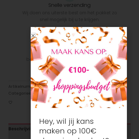
Snelle verzending
Wij doen ons uiterste best om het pakket zo
snel mogelijk bij u te krijgen.
Veilig betalen
Veilig betalen met je favoriete
betaalmethode: Bancontact, iDeal, Visa,
Mastercard
Artikelnummer:
N/B
Categorieën:
Jongens
,
Vest/ Sweater met rits
Hey, wil jij kans
maken op 100€
Beschrijving