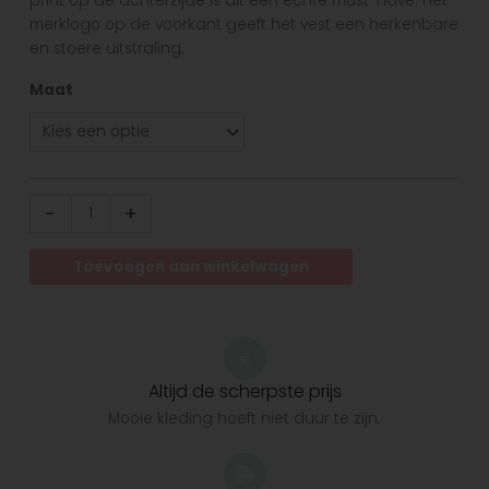
print op de achterzijde is dit een echte must-have. Het
merklogo op de voorkant geeft het vest een herkenbare
en stoere uitstraling.
Maat
-
+
Toevoegen aan winkelwagen
Altijd de scherpste prijs
Mooie kleding hoeft niet duur te zijn.