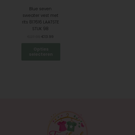
op
de
Blue seven
productpagina
sweater vest met
rits 817616 LAATSTE
STUK 98
€
27.99
€
13.99
Opties
selecteren