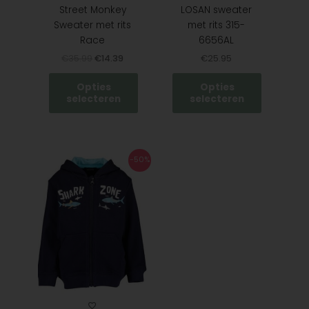
de
de
Street Monkey
LOSAN sweater
productpagina
productpagina
Sweater met rits
met rits 315-
Race
6656AL
€
35.99
€
14.39
€
25.95
Opties
Opties
selecteren
selecteren
Oorspronkelijke
Huidige
Dit
-50%
prijs
prijs
product
was:
is:
heeft
€27.99.
€13.99.
meerdere
variaties.
Deze
optie
kan
gekozen
worden