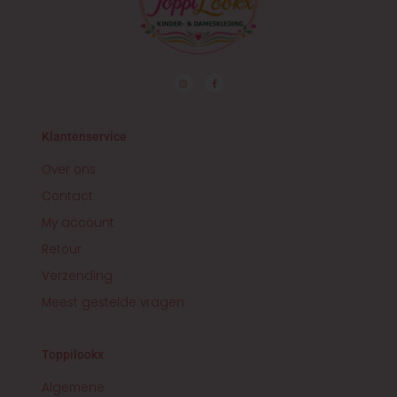
I
F
n
a
s
c
t
e
a
b
g
o
r
o
Klantenservice
a
k
m
-
f
Over ons
Contact
My account
Retour
Verzending
Meest gestelde vragen
Toppilookx
Algemene