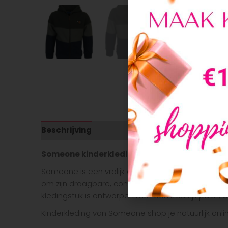
Beschrijving
Aanvullende informatie
Someone kinderkleding
Someone is een vrolijk en kleurrijk kinderkleding
om zijn draagbare, comfortabele en makkelijk te com
kledingstuk is ontworpen met een kleurrijk palet,
Kinderkleding van Someone shop je natuurlijk onli