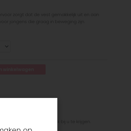
rvoor zorgt dat de vest gemakkelijk uit en aan
oor jongens die graag in beweging zijn.
n winkelwagen
e zijn.
et pakket zo snel mogelijk bij u te krijgen.
s maken op