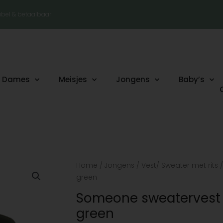
tabel & betaalbaar
Dames
Meisjes
Jongens
Baby’s
Oorspronkelijke
Huidige
Someone
Home
/
Jongens
/
Vest/ Sweater met rits
/
prijs
prijs
sweatervest
green
was:
is:
met
Someone sweatervest
€43.99.
€17.59.
kap
green
Takeaway