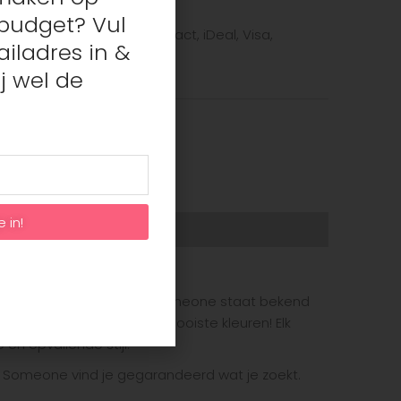
budget? Vul
te betaalmethode: Bancontact, iDeal, Visa,
iladres in &
j wel de
ns
,
Vest/ Sweater met rits
e in!
 steeds populairder wordt. Someone staat bekend
n bijpassend shirts in de mooiste kleuren! Elk
en opvallende stijl.
van Someone vind je gegarandeerd wat je zoekt.