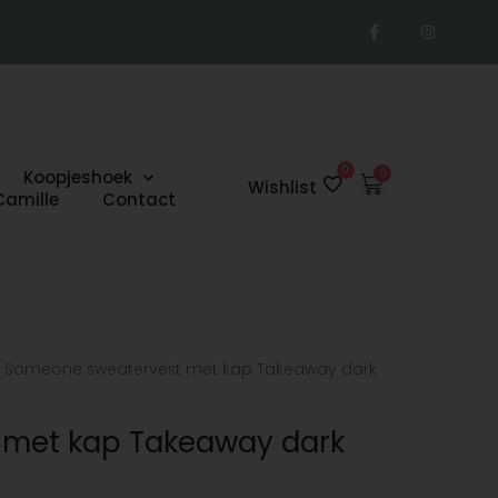
F
I
a
n
c
s
e
t
b
a
o
g
o
r
k
a
-
m
f
0
Koopjeshoek
Winkelwage
Wishlist
Camille
Contact
 Someone sweatervest met kap Takeaway dark
 met kap Takeaway dark