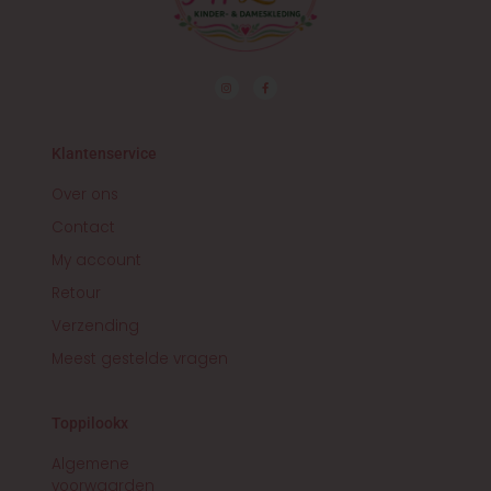
I
F
n
a
s
c
t
e
a
b
g
o
r
o
Klantenservice
a
k
m
-
f
Over ons
Contact
My account
Retour
Verzending
Meest gestelde vragen
Toppilookx
Algemene
voorwaarden