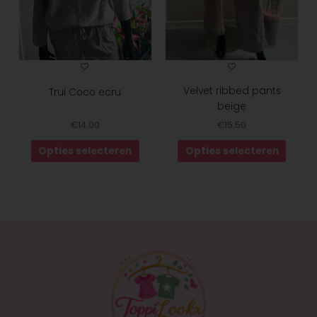
gekozen
gekoz
worden
worde
op
op
de
de
productpagina
produ
Velvet ribbed pants
Trui Coco ecru
beige
€
14.00
€
15.50
Opties selecteren
Opties selecteren