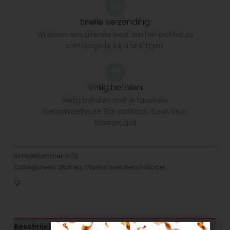
Snelle verzending
Wij doen ons uiterste best om het pakket zo
snel mogelijk bij u te krijgen.
Veilig betalen
Veilig betalen met je favoriete
betaalmethode: Bancontact, iDeal, Visa,
Mastercard
Artikelnummer:
N/B
Categorieën:
Dames
,
Truien/Sweaters/Hoodie
Beschrijving