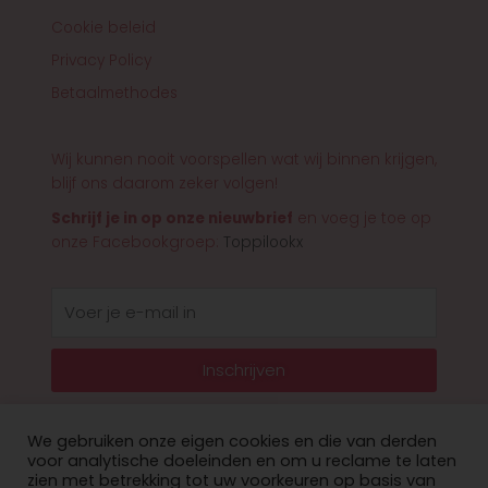
Cookie beleid
Privacy Policy
Betaalmethodes
Wij kunnen nooit voorspellen wat wij binnen krijgen,
blijf ons daarom zeker volgen!
Schrijf je in op onze nieuwbrief
en voeg je toe op
onze Facebookgroep:
Toppilookx
E-
mail
Inschrijven
We gebruiken onze eigen cookies en die van derden
voor analytische doeleinden en om u reclame te laten
zien met betrekking tot uw voorkeuren op basis van
© 2026 Toppilookx